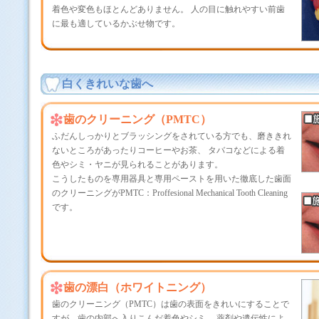
着色や変色もほとんどありません。 人の目に触れやすい前歯
に最も適しているかぶせ物です。
白くきれいな歯へ
歯のクリーニング（PMTC）
ふだんしっかりとブラッシングをされている方でも、磨ききれ
ないところがあったりコーヒーやお茶、 タバコなどによる着
色やシミ・ヤニが見られることがあります。
こうしたものを専用器具と専用ペーストを用いた徹底した歯面
のクリーニングがPMTC：Proffesional Mechanical Tooth Cleaning
です。
歯の漂白（ホワイトニング）
歯のクリーニング（PMTC）は歯の表面をきれいにすることで
すが、歯の内部へ入りこんだ着色やシミ、 薬剤や遺伝性によ